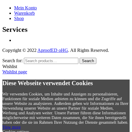
Mein Konto
Warenkorb
Shop
Services
Copyright © 2022
AproofED oHG
. All Rights Reserved.
Search for:
Search
Wishlist
Wishlist page
Diese Webseite verwendet Cookies
Wir verwenden Cookies, um Inhalte und Anzeigen zu personalisieren,
Funktionen für soziale Medien anbieten zu können und die Zugriffe auf
unsere Website zu analysieren. Außerdem geben wir Informationen zu Ihrer
Verwendung unserer Website an unsere Partner für soziale Medien,
Werbung und Analysen weiter. Unsere Partner führen diese Informationen
möglicherweise mit weiteren Daten zusammen, die Sie ihnen bereitgestellt
haben oder die sie im Rahmen Ihrer Nutzung der Dienste gesammelt haben.
View more
Cookies settings