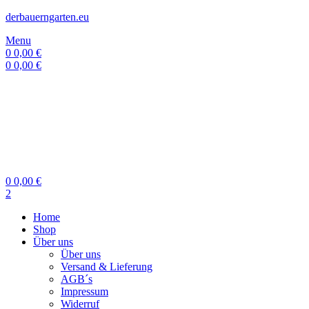
derbauerngarten.eu
Menu
0
0,00
€
0
0,00
€
0
0,00
€
2
Home
Shop
Über uns
Über uns
Versand & Lieferung
AGB´s
Impressum
Widerruf