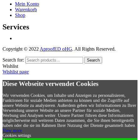
Mein Konto
Warenkorb
Shop
Services
Copyright © 2022
AproofED oHG
. All Rights Reserved.
Search for:
Search
Wishlist
Wishlist page
Diese Webseite verwendet Cookies
Wir verwenden Cookies, um Inhalte und Anzeigen zu personalisieren,
Funktionen für soziale Medien anbieten zu können und die Zugriffe auf
unsere Website zu analysieren. Außerdem geben wir Informationen zu Ihrer
Verwendung unserer Website an unsere Partner für soziale Medien,
Werbung und Analysen weiter. Unsere Partner führen diese Informationen
möglicherweise mit weiteren Daten zusammen, die Sie ihnen bereitgestellt
haben oder die sie im Rahmen Ihrer Nutzung der Dienste gesammelt haben.
View more
Cookies settings