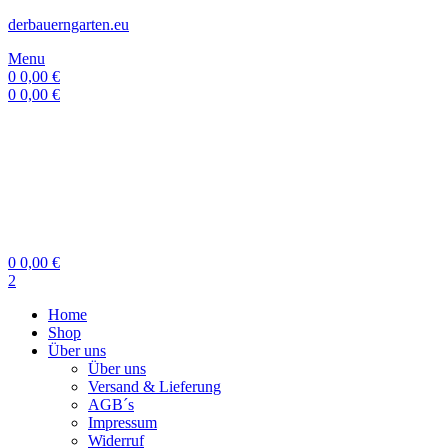
derbauerngarten.eu
Menu
0
0,00
€
0
0,00
€
0
0,00
€
2
Home
Shop
Über uns
Über uns
Versand & Lieferung
AGB´s
Impressum
Widerruf